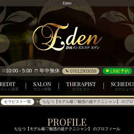
Eden
10:00
5:00
年中無休
07012903058
LINE予約
REDIT
SALON
THERAPIST
SCHEDU
レジット決済
サロン情報
セラピスト
スケジュー
セラピスト一覧
ちなつ【モデル級♡魅惑の超テクニシャン】 のプロ
PROFILE
ちなつ【モデル級♡魅惑の超テクニシャン】 のプロフィール