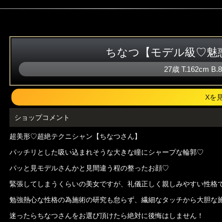
ちなつ【モデル級♡魅
27歳
T
.162cm
B
.
Xを
ショップコメント
超美形♡超絶テクニシャン【ちなつさん】
パッチリとした吸い込まれそうな大きな瞳にシャープな輪郭♡
パッと見モデルさんかと見間違う程の整ったお顔♡
緊張してしまうくらいの美女ですが、礼儀正しく親しみやすい性格
勉強熱心な性格の為施術の研究も怠らず、繊細なタッチから大胆な
迷ったらちなつさんをお選び頂けたら絶対に後悔はしません！