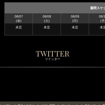
週間スケ
08/07
08/08
08/09
08/
(金)
(土)
(日)
(月
未定
未定
未定
未
TWITTER
ツイッター