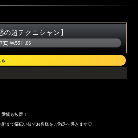
惑の超テクニシャン】
87(E)
W
.55
H
.86
見る
で愛嬌も抜群！
施術まで幅広い技でお客様をご満足へ導きます♡