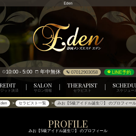
Eden
10:00
5:00
年中無休
07012903058
LINE予約
REDIT
SALON
THERAPIST
SCHEDU
レジット決済
サロン情報
セラピスト
スケジュー
Eden
セラピスト一覧
みお【S級アイドル誕生♡】 のプロフィー
PROFILE
みお【S級アイドル誕生♡】 のプロフィール