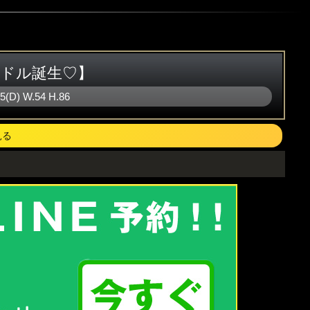
イドル誕生♡】
85(D)
W
.54
H
.86
見る