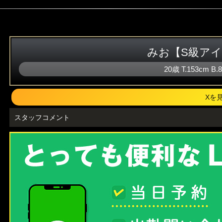
みお【S級ア
20歳
T
.153cm
B
.
Xを
スタッフコメント