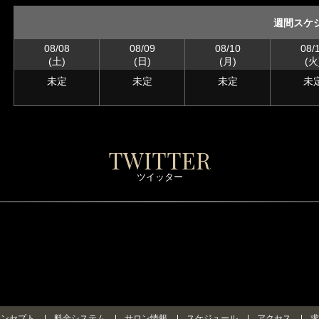
週間スケ
08/08
08/09
08/10
08/
(土)
(日)
(月)
(火
未定
未定
未定
未
TWITTER
ツイッター
コンセプト
料金システム
サロン情報
スケジュール
アクセス
求