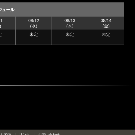
ジュール
11
08/12
08/13
08/14
)
(水)
(木)
(金)
定
未定
未定
未定
人案内
リンク
お問い合わせ