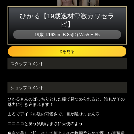
ひかる【19歳逸材♡激カワセラ
ピ】
19歳
T
.162cm
B
.85(D)
W
.55
H
.85
Xを見る
スタッフコメント
ショップコメント
ひかるさんのぱっちりとした瞳で見つめられると、誰もがその
魅力に引き込まれます！
まるでアイドル級の可愛さで、目が離せません♡
ニコニコと笑う笑顔はまさに天使のよう！
色白で美しい肌、そして何よりその物腰柔らかで優しい言葉遣