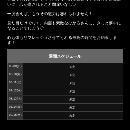
いに、心が癒されること間違いなし♡
一度会えば、もうその魅力は忘れられません！
見た目だけでなく、内面も素敵なひかるさんに、きっと夢中に
なることでしょう♡
心も体もリフレッシュさせてくれる最高の時間をお約束しま
す！
週間スケジュール
08/09
(日)
未定
08/10
(月)
未定
08/11
(火)
未定
08/12
(水)
未定
08/13
(木)
未定
08/14
(金)
未定
08/15
(土)
未定