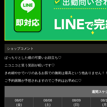
ショップコメント
ぱっちりとした瞳の可愛いお顔立ち♡
ニコニコと笑う笑顔が眩いです♡
きめ細やかでハリのあるお肌での施術は最高という他ありません！
ご予約困難が予想されますのでご予約はお早めに♡
週間スケ
08/07
08/08
08/09
08/
(金)
(土)
(日)
(月