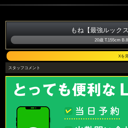
もね【最強ルック
20歳
T
.155cm
B
.
Xを
スタッフコメント