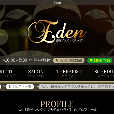
Eden
10:00
5:00
年中無休
07012903058
LINE予約
REDIT
SALON
THERAPIST
SCHEDU
レジット決済
サロン情報
セラピスト
スケジュー
セラピスト一覧
もね【最強ルックス♡天使級セラピ】 のプロフ
PROFILE
もね【最強ルックス♡天使級セラピ】 のプロフィール