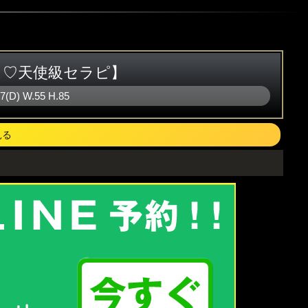
ス♡天使級セラピ】
87(D)
W
.55
H
.85
見る