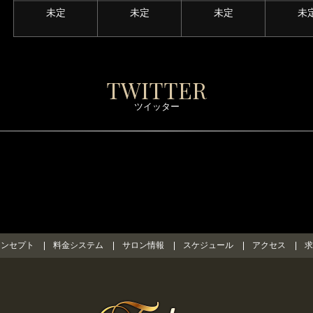
未定
未定
未定
未
TWITTER
ツイッター
コンセプト
料金システム
サロン情報
スケジュール
アクセス
求