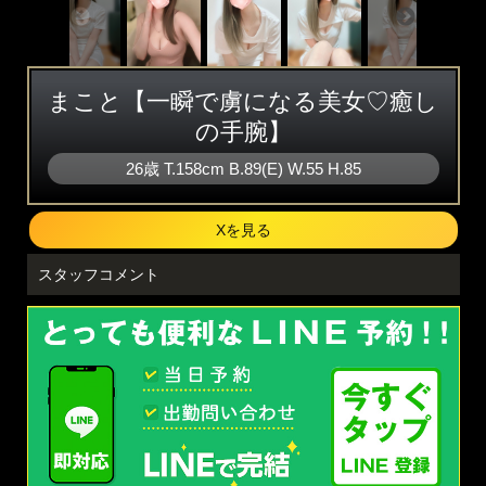
まこと【一瞬で虜になる美女♡癒し
の手腕】
26歳
T
.158cm
B
.89(E)
W
.55
H
.85
Xを見る
スタッフコメント