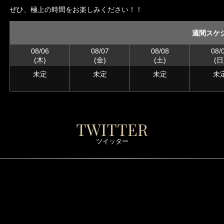
ぜひ、極上の時間をお楽しみください！！
週間スケ
08/06
08/07
08/08
08/
(木)
(金)
(土)
(日
未定
未定
未定
未
TWITTER
ツイッター