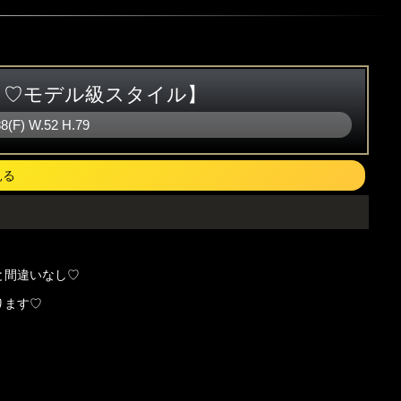
ト♡モデル級スタイル】
88(F)
W
.52
H
.79
見る
と間違いなし♡
ります♡