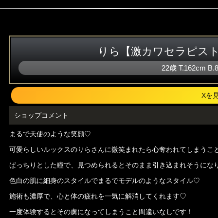
りら【激カワセラピス
22歳
T
.162cm
B
.
Xを
ショップコメント
まるで天使のような笑顔♡
可愛らしいルックスのりらさんに微笑まれたら心奪われてしまうこ
ぱっちりとした瞳で、見つめられるとそのまま引き込まれそうにな
色白の肌に細身のスタイルでまるでモデルのようなスタイル♡
施術も濃厚で、心と体の疲れを一気に解消してくれます♡
一度体験するとその虜になってしまうこと間違いなしです！