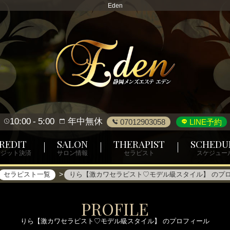
Eden
10:00
5:00
年中無休
07012903058
LINE予約
REDIT
SALON
THERAPIST
SCHEDU
レジット決済
サロン情報
セラピスト
スケジュー
セラピスト一覧
りら【激カワセラピスト♡モデル級スタイル】 のプ
PROFILE
りら【激カワセラピスト♡モデル級スタイル】 のプロフィール