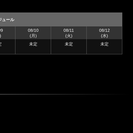
ジュール
09
08/10
08/11
08/12
)
(月)
(火)
(水)
定
未定
未定
未定