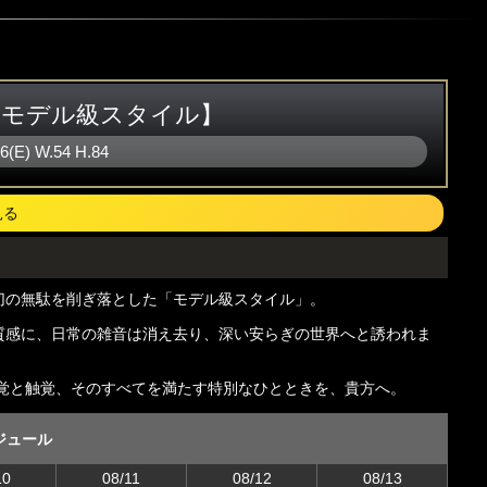
♡モデル級スタイル】
86(E)
W
.54
H
.84
見る
切の無駄を削ぎ落とした「モデル級スタイル」。
質感に、日常の雑音は消え去り、深い安らぎの世界へと誘われま
覚と触覚、そのすべてを満たす特別なひとときを、貴方へ。
ジュール
10
08/11
08/12
08/13