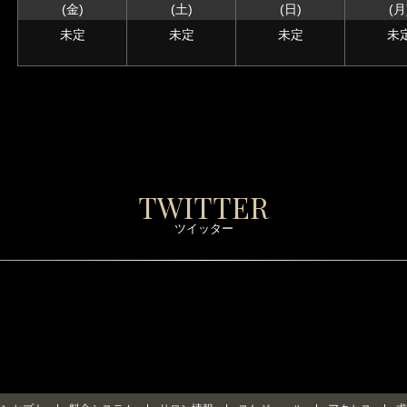
(金)
(土)
(日)
(月
未定
未定
未定
未
TWITTER
ツイッター