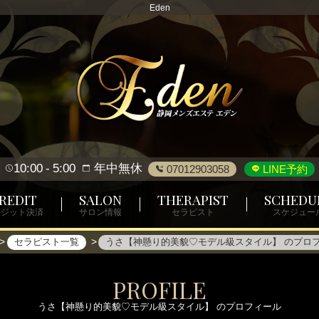
Eden
10:00
5:00
年中無休
07012903058
LINE予約
REDIT
SALON
THERAPIST
SCHEDU
レジット決済
サロン情報
セラピスト
スケジュー
セラピスト一覧
うさ【神懸り的美貌♡モデル級スタイル】 のプロ
PROFILE
うさ【神懸り的美貌♡モデル級スタイル】 のプロフィール