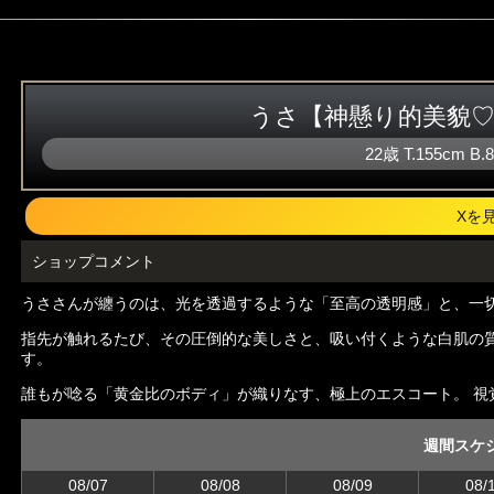
うさ【神懸り的美貌
22歳
T
.155cm
B
.
Xを
ショップコメント
うささんが纏うのは、光を透過するような「至高の透明感」と、一
指先が触れるたび、その圧倒的な美しさと、吸い付くような白肌の
す。
誰もが唸る「黄金比のボディ」が織りなす、極上のエスコート。 視
週間スケ
08/07
08/08
08/09
08/