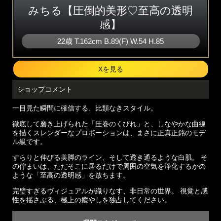
みちる【圧倒的美形♡至高の透明
感】
22歳
T
.162cm
B
.89(F)
W
.54
H
.85
Xを見る
ショップコメント
一目見た瞬間に確信する、比類なきスタイル。
徹底して磨き上げられた「圧巻のくびれ」と、しなやかな曲線
を描くスレンダーなプロポーションは、まさに正真正銘のモデ
ル級です。
すらりと伸びる美脚のライン、そして透き通るような白肌。 そ
の佇まいは、ただそこに居るだけで周囲の空気を浄化するかの
ような「至高の透明感」を放ちます。
完璧すぎるヴィジュアルが織りなす、非日常の世界。 視覚と感
性を揺さぶる、極上の癒やしを独占してください。