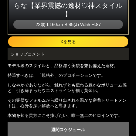
らな【業界震撼の逸材♡神スタイル
】
22歳
T
.160cm
B
.95(J)
W
.55
H
.87
Xを見る
ショップコメント
モデル級のスタイルと、品格漂う美貌を兼ね備えた逸材。
特筆すべきは、「規格外」のプロポーションです。
しなやかでありながら、触れずとも伝わる豊かなボリューム感
と、引き締まったウエストラインが描く黄金比。
その完璧なフォルムから繰り出される温かな密着トリートメン
トは、心身を深い解放へと導きます。
本物を知る貴方にこそ捧げたい、唯一無二のヒロインです。
週間スケジュール