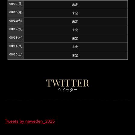
08/09
(日)
未定
08/10
(月)
未定
08/11
(火)
未定
08/12
(水)
未定
08/13
(木)
未定
08/14
(金)
未定
08/15
(土)
未定
TWITTER
ツイッター
Tweets by neweden_2025