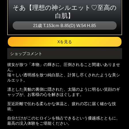
そあ【理想の神シルエット♡至高の
白肌】
21歳
T
.153cm
B
.85(D)
W
.54
H
.85
Xを見る
ショップコメント
彼女が放つ「本物」の輝きに、圧倒されること間違いありませ
ん。
瑞々しい透明感を放つ純白肌と、計算し尽くされたような美シ
ルエット。
凛とした美貌の裏側に隠された、太陽のように明るい笑顔のギ
ャップが、お客様の心を解きほぐします。
至近距離で伝わる柔らかな体温と、疲れの芯に届く確かな技
術。
自分だけがこのヒロインを独占できるという優越感とともに、
最高の没入体験をご堪能ください。