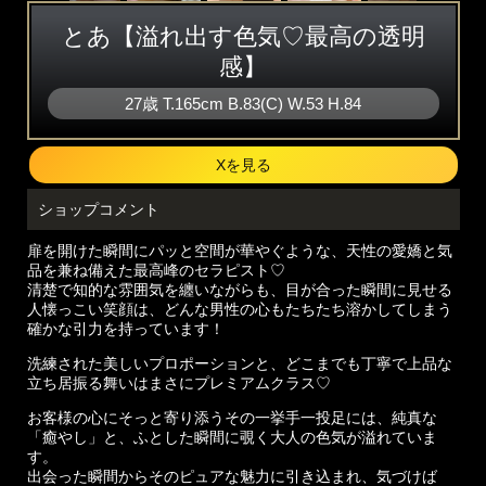
とあ【溢れ出す色気♡最高の透明
感】
27歳
T
.165cm
B
.83(C)
W
.53
H
.84
Xを見る
ショップコメント
扉を開けた瞬間にパッと空間が華やぐような、天性の愛嬌と気
品を兼ね備えた最高峰のセラピスト♡
清楚で知的な雰囲気を纏いながらも、目が合った瞬間に見せる
人懐っこい笑顔は、どんな男性の心もたちたち溶かしてしまう
確かな引力を持っています！
洗練された美しいプロポーションと、どこまでも丁寧で上品な
立ち居振る舞いはまさにプレミアムクラス♡
お客様の心にそっと寄り添うその一挙手一投足には、純真な
「癒やし」と、ふとした瞬間に覗く大人の色気が溢れていま
す。
出会った瞬間からそのピュアな魅力に引き込まれ、気づけば