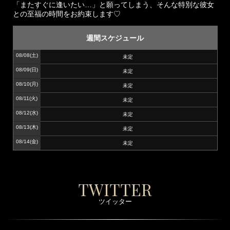
「またすぐに逢いたい…」と願ってしまう、そんな特別な彼女
との至福の時間をお約束します♡
週間スケジュール
08/08
(土)
未定
08/09
(日)
未定
08/10
(月)
未定
08/11
(火)
未定
08/12
(水)
未定
08/13
(木)
未定
08/14
(金)
未定
TWITTER
ツイッター